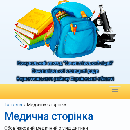
Комунальний заклад "Зачепилівський ліцей"
Зачепилівської селищної ради
Берестинського району Харківської області
Toggle
navigat
Головна
»
Медична сторінка
Медична сторінка
Обов’язковий медичний огляд дитини